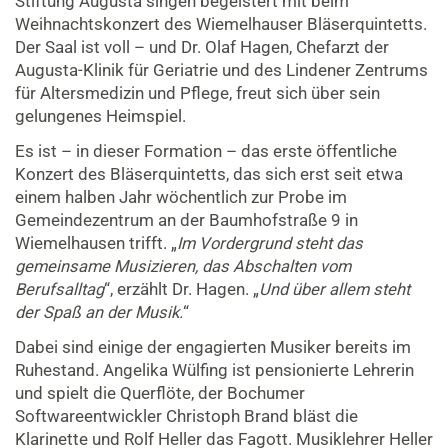
Stiftung Augusta singen begeistert mit beim
Weihnachtskonzert des Wiemelhauser Bläserquintetts.
Der Saal ist voll – und Dr. Olaf Hagen, Chefarzt der
Augusta-Klinik für Geriatrie und des Lindener Zentrums
für Altersmedizin und Pflege, freut sich über sein
gelungenes Heimspiel.
Es ist – in dieser Formation – das erste öffentliche
Konzert des Bläserquintetts, das sich erst seit etwa
einem halben Jahr wöchentlich zur Probe im
Gemeindezentrum an der Baumhofstraße 9 in
Wiemelhausen trifft. „
Im Vordergrund steht das
gemeinsame Musizieren, das Abschalten vom
Berufsalltag
“, erzählt Dr. Hagen. „
Und über allem steht
der Spaß an der Musik.
“
Dabei sind einige der engagierten Musiker bereits im
Ruhestand. Angelika Wülfing ist pensionierte Lehrerin
und spielt die Querflöte, der Bochumer
Softwareentwickler Christoph Brand bläst die
Klarinette und Rolf Heller das Fagott. Musiklehrer Heller