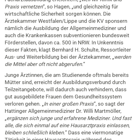
Praxis vernetzen
“, so Hagen, „und gleichzeitig für
wirtschaftliche Sicherheit sorgen können. Die
Ärztekammer Westfalen/Lippe und die KV sponsern
nämlich die Ausbildung der Allgemeinmediziner und
auch die Krankenkassen subventionieren bundesweit
Förderstellen, davon ca. 500 in NRW. In Unkenntnis
dieser Fakten, klagt Bernhard H. Schulte, Ressortleiter
Aus- und Weiterbildung bei der Ärztekammer, „
werden
die Mittel aber oft nicht abgerufen.
“
Junge Ärztinnen, die am Studienende oftmals bereits
Mütter sind, erreicht der Ausbildungsverbund durch
Teilzeitangebote, will dadurch auch verhindern, dass
gut ausgebildete Frauen dem Gesundheitssystem
verloren gehen. „
In einer großen Praxis
“, so sagt der
Hattinger Allgemeinmediziner Dr. Willi Martmöller,
„
ergänzen sich junge und erfahrene Mediziner. Und fast
alle, die sich einmal auf eine Hausarztpraxis einlassen,
bleiben schließlich kleben.
“ Dass eine viermonatige
Tätigkeit in einer Hausarztpraxis während des