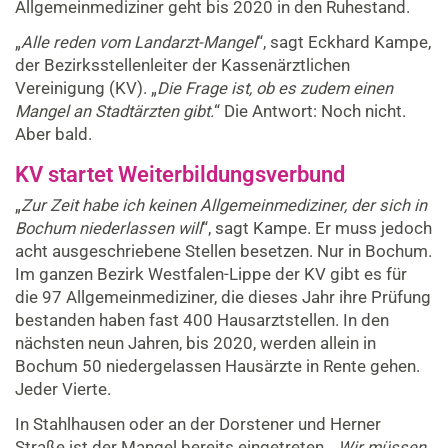
Allgemeinmediziner geht bis 2020 in den Ruhestand.
„
Alle reden vom Landarzt-Mangel
“, sagt Eckhard Kampe,
der Bezirksstellenleiter der Kassenärztlichen
Vereinigung (KV). „
Die Frage ist, ob es zudem einen
Mangel an Stadtärzten gibt.
“ Die Antwort: Noch nicht.
Aber bald.
KV startet Weiterbildungsverbund
„
Zur Zeit habe ich keinen Allgemeinmediziner, der sich in
Bochum niederlassen will
“, sagt Kampe. Er muss jedoch
acht ausgeschriebene Stellen besetzen. Nur in Bochum.
Im ganzen Bezirk Westfalen-Lippe der KV gibt es für
die 97 Allgemeinmediziner, die dieses Jahr ihre Prüfung
bestanden haben fast 400 Hausarztstellen. In den
nächsten neun Jahren, bis 2020, werden allein in
Bochum 50 niedergelassen Hausärzte in Rente gehen.
Jeder Vierte.
In Stahlhausen oder an der Dorstener und Herner
Straße ist der Mangel bereits eingetreten. „
Wir müssen