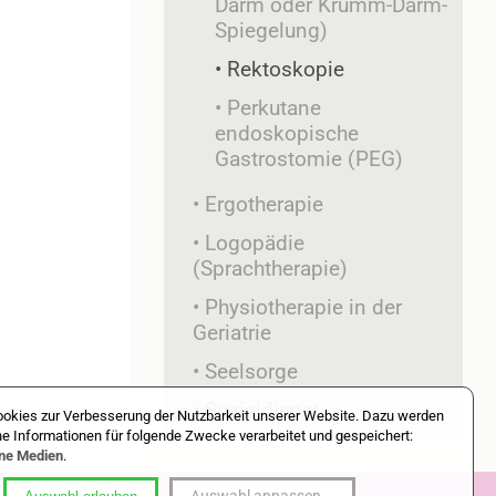
Darm oder Krumm-Darm-
Spiegelung)
Rektoskopie
Perkutane
endoskopische
Gastrostomie (PEG)
Ergotherapie
Logopädie
(Sprachtherapie)
Physiotherapie in der
Geriatrie
Seelsorge
Sozialdienst
okies zur Verbesserung der Nutzbarkeit unserer Website. Dazu werden
 Informationen für folgende Zwecke verarbeitet und gespeichert:
rne Medien
.