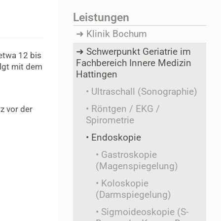
Leistungen
Klinik Bochum
Schwerpunkt Geriatrie im
etwa 12 bis
Fachbereich Innere Medizin
olgt mit dem
Hattingen
Ultraschall (Sonographie)
Röntgen / EKG /
z vor der
Spirometrie
Endoskopie
Gastroskopie
(Magenspiegelung)
Koloskopie
(Darmspiegelung)
Sigmoideoskopie (S-