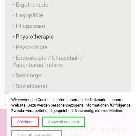
Ergotherapie
Logopädie
Pflegeteam
Physiotherapie
Psychologie
Endoskopie / Ultraschall /
Patientenaufnahme
Seelsorge
Sozialdienst
Hattingen
Wir verwenden Cookies zur Verbesserung der Nutzbarkeit unserer
Website. Dazu werden personenbezogene Informationen für folgende
Zwecke verarbeitet und gespeichert:
Notwendig, externe Medien
.
Impressum
|
Datenschutz
Ablehnen
Auswahl erlauben
© 2026 Medizinisch Geriatrische Klinik der Evangelischen
Stiftung Augusta
Auswahl anpassen
...