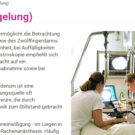
lung)
gelung)
rmöglicht die Betrachtung
wie des Zwölffingerdarms
eit, bei Auffälligkeiten
troskopie empfiehlt sich
cht auf ein
tsabnahme sowie bei
odenum ist eine
ungsquelle oft
würe, die durch
nik zum Stillstand gebracht
neinwilligung - im Liegen in
r Rachenanästhesie. Häufig