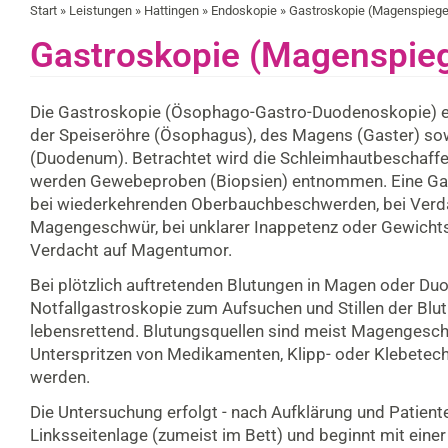
Start
»
Leistungen
»
Hattingen
»
Endoskopie
» Gastroskopie (Magenspiege
Gastroskopie (Magenspie
Die Gastroskopie (Ösophago-Gastro-Duodenoskopie) e
der Speiseröhre (Ösophagus), des Magens (Gaster) so
(Duodenum). Betrachtet wird die Schleimhautbeschaffenh
werden Gewebeproben (Biopsien) entnommen. Eine Gas
bei wiederkehrenden Oberbauchbeschwerden, bei Verda
Magengeschwür, bei unklarer Inappetenz oder Gewich
Verdacht auf Magentumor.
Bei plötzlich auftretenden Blutungen in Magen oder Du
Notfallgastroskopie zum Aufsuchen und Stillen der Blut
lebensrettend. Blutungsquellen sind meist Magengesch
Unterspritzen von Medikamenten, Klipp- oder Klebetech
werden.
Die Untersuchung erfolgt - nach Aufklärung und Patiente
Linksseitenlage (zumeist im Bett) und beginnt mit eine