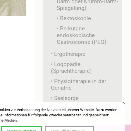
Darm oder Krumm-Darm-
Spiegelung)
Rektoskopie
Perkutane
endoskopische
Gastrostomie (PEG)
Ergotherapie
Logopädie
(Sprachtherapie)
Physiotherapie in der
Geriatrie
Seelsorge
Sozialdienst
okies zur Verbesserung der Nutzbarkeit unserer Website. Dazu werden
 Informationen für folgende Zwecke verarbeitet und gespeichert:
rne Medien
.