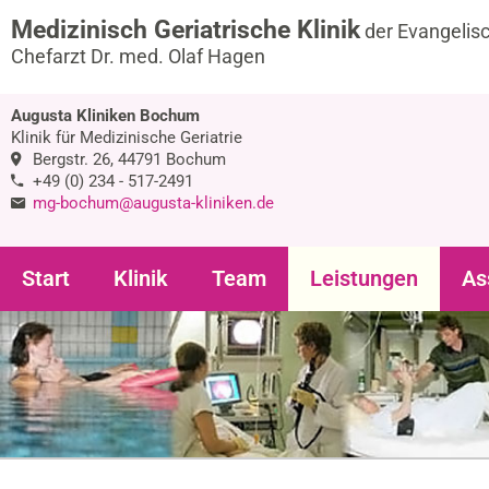
Medizinisch Geriatrische Klinik
der Evangelis
Chefarzt Dr. med. Olaf Hagen
Augusta Kliniken Bochum
Klinik für Medizinische Geriatrie
Bergstr. 26, 44791 Bochum
+49 (0) 234 - 517-2491
mg-bochum@augusta-kliniken.de
Start
Klinik
Team
Leistungen
As