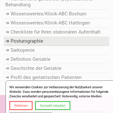
Behandlung
Wissenswertes/Klinik-ABC Bochum
Wissenswertes/Klinik-ABC Hattingen
Checkliste für Ihren stationären Aufenthalt
Posturographie
Sarkopenie
Definition Geriatrie
Geschichte der Geriatrie
Profil des geriatrischen Patienten
Alte Menschen im Straßenverkehr
Wir verwenden Cookies zur Verbesserung der Nutzbarkeit unserer
Website. Dazu werden personenbezogene Informationen für folgende
Zwecke verarbeitet und gespeichert:
Notwendig, externe Medien
.
Impressum
|
Datenschutz
Ablehnen
Auswahl erlauben
© 2026 Medizinisch Geriatrische Klinik der Evangelischen