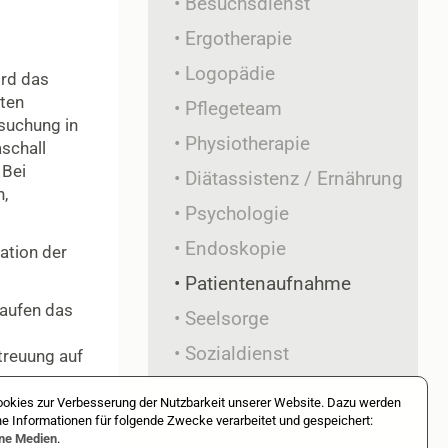
Besuchsdienst
Ergotherapie
Logopädie
ird das
nten
Pflegeteam
suchung in
Physiotherapie
aschall
 Bei
Diätassistenz / Ernährung
,
Psychologie
Endoskopie
ation der
Patientenaufnahme
aufen das
Seelsorge
Sozialdienst
treuung auf
okies zur Verbesserung der Nutzbarkeit unserer Website. Dazu werden
 Informationen für folgende Zwecke verarbeitet und gespeichert:
rne Medien
.