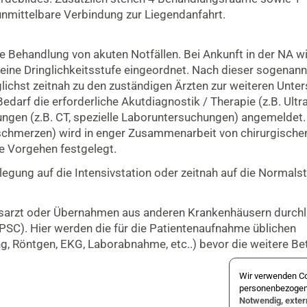
nmittelbare Verbindung zur Liegendanfahrt.
e Behandlung von akuten Notfällen. Bei Ankunft in der NA w
ine Dringlichkeitsstufe eingeordnet. Nach dieser sogenan
ichst zeitnah zu den zuständigen Ärzten zur weiteren Unter
edarf die erforderliche Akutdiagnostik / Therapie (z.B. Ultr
ngen (z.B. CT, spezielle Laboruntersuchungen) angemeldet.
chmerzen) wird in enger Zusammenarbeit von chirurgischen
e Vorgehen festgelegt.
egung auf die Intensivstation oder zeitnah auf die Normalst
sarzt oder Übernahmen aus anderen Krankenhäusern durchl
SC). Hier werden die für die Patientenaufnahme üblichen
, Röntgen, EKG, Laborabnahme, etc..) bevor die weitere Be
Wir verwenden Co
personenbezogene
Notwendig, exte