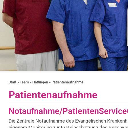
Start
»
Team
»
Hattingen
» Patientenaufnahme
Patientenaufnahme
Notaufnahme/PatientenService
Die Zentrale Notaufnahme des Evangelischen Krankenhau
eigenem Monitoring zur Ersteinschätzung des Beschwe