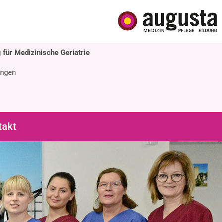
 für Medizinische Geriatrie
ingen
takt