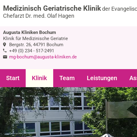
Medizinisch Geriatrische Klinik
der Evangelis
Chefarzt Dr. med. Olaf Hagen
Augusta Kliniken Bochum
Klinik für Medizinische Geriatrie
Bergstr. 26, 44791 Bochum
+49 (0) 234 - 517-2491
mg-bochum@augusta-kliniken.de
Start
Klinik
Team
Leistungen
As