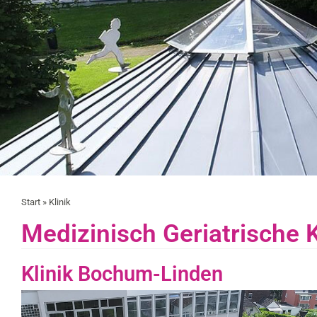
Start
»
Klinik
Medizinisch Geriatrische K
Klinik Bochum-Linden