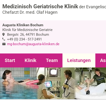
Medizinisch Geriatrische Klinik
der Evangelis
Chefarzt Dr. med. Olaf Hagen
Augusta Kliniken Bochum
Klinik für Medizinische Geriatrie
Bergstr. 26, 44791 Bochum
+49 (0) 234 - 517-2491
mg-bochum@augusta-kliniken.de
Start
Klinik
Team
Leistungen
As