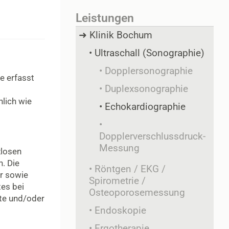
Leistungen
Klinik Bochum
Ultraschall (Sonographie)
Dopplersonographie
e erfasst
Duplexsonographie
nlich wie
Echokardiographie
Dopplerverschlussdruck-
Messung
zlosen
. Die
Röntgen / EKG /
er sowie
Spirometrie /
tes bei
Osteoporosemessung
gte und/oder
Endoskopie
Ergotherapie