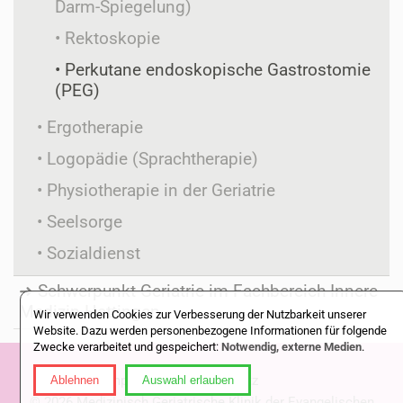
Darm-Spiegelung)
Rektoskopie
Perkutane endoskopische Gastrostomie
(PEG)
Ergotherapie
Logopädie (Sprachtherapie)
Physiotherapie in der Geriatrie
Seelsorge
Sozialdienst
Schwerpunkt Geriatrie im Fachbereich Innere
Medizin Hattingen
Wir verwenden Cookies zur Verbesserung der Nutzbarkeit unserer
Website. Dazu werden personenbezogene Informationen für folgende
Zwecke verarbeitet und gespeichert:
Notwendig, externe Medien
.
Impressum
|
Datenschutz
Ablehnen
Auswahl erlauben
© 2026 Medizinisch Geriatrische Klinik der Evangelischen